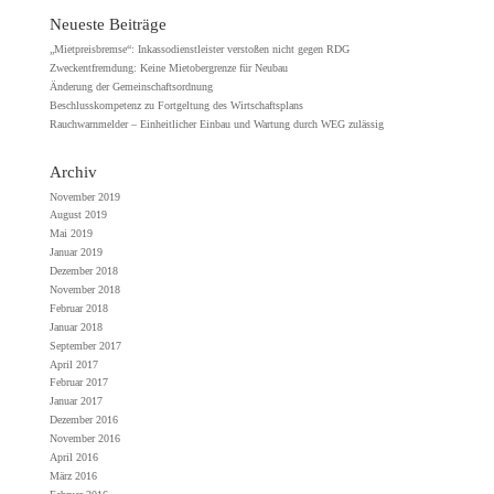
Neueste Beiträge
„Mietpreisbremse“: Inkassodienstleister verstoßen nicht gegen RDG
Zweckentfremdung: Keine Mietobergrenze für Neubau
Änderung der Gemeinschaftsordnung
Beschlusskompetenz zu Fortgeltung des Wirtschaftsplans
Rauchwarnmelder – Einheitlicher Einbau und Wartung durch WEG zulässig
Archiv
November 2019
August 2019
Mai 2019
Januar 2019
Dezember 2018
November 2018
Februar 2018
Januar 2018
September 2017
April 2017
Februar 2017
Januar 2017
Dezember 2016
November 2016
April 2016
März 2016